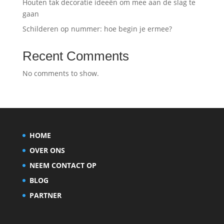
Houten tak decoratie ideeën om mee aan de slag te
gaan
Schilderen op nummer: hoe begin je ermee?
Recent Comments
No comments to show.
HOME
OVER ONS
NEEM CONTACT OP
BLOG
PARTNER